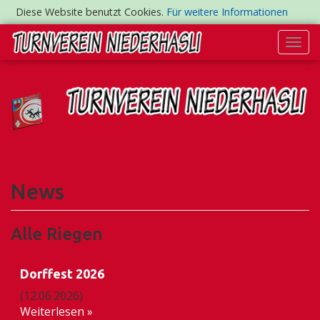
Diese Website benutzt Cookies.
Für weitere Informationen
Togg
navi
News
Alle Riegen
Dorffest 2026
(12.06.2026)
Weiterlesen »