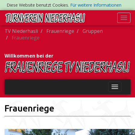
Diese Website benutzt Cookies.
Für weitere Informationen
Togg
navi
TV Niederhasli
Frauenriege
Gruppen
Frauenriege
Willkommen bei der
Frauenriege