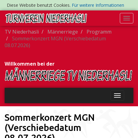
Diese Website benutzt Cookies.
Für weitere Informationen
Togg
navi
TV Niederhasli
Männerriege
Programm
Sommerkonzert MGN (Verschiebedatum
08.07.2026)
Willkommen bei der
Sommerkonzert MGN
(Verschiebedatum
08.07.2026)